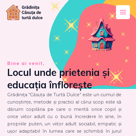
Skip
Main
to
Men
content
Bine ai venit,
Locul unde prietenia și
educația înflorește
Grădinița “Căsuța de Turtă Dulce” este un cumul de
cunoștințe, metode și practici al cărui scop este să
dăruim copilăria pe care o merită orice copil și
orice viitor adult cu o bună încredere în sine, în
propriile puteri, un viitor adult sociabil, empatic și
ușor adaptabil în lumea care se schimbă în jurul